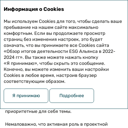
Итоги работы
Информация о Cookies
за 2022–2024 годы
Мы используем Cookies для того, чтобы сделать ваше
пребывание на нашем сайте максимально
Наши учредители
комфортным. Если вы продолжаете просмотр
страниц без изменения настроек, это будет
означать, что вы принимаете все Cookies сайта
Участие в ESG Альянсе позволяет компаниям
«Обзор итогов деятельности ESG Альянса в 2022-
подтвердить свой статус лучших в повестке,
2024 гг». Вы также можете нажать кнопку
позиционировать себя в качестве лидеров
«Я принимаю», чтобы скрыть это сообщение.
и трендсеттеров в собственных отраслях.
Конечно, вы можете изменить ваши настройки
Cookies в любое время, настроив браузер
соответствующим образом.
Выступая в качестве организатора пространства
для диалога, который далее выливается
в практико‑ориентированные решения для бизнеса,
Я принимаю
Подробнее
Альянс предоставляет своим учредителям
возможность проявить инициативу и продвигать
приоритетные для себя темы.
Немаловажно, что активная роль в проектной